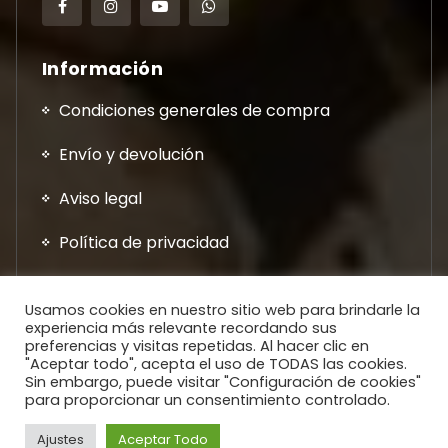
Información
Condiciones generales de compra
Envío y devolución
Aviso legal
Política de privacidad
Usamos cookies en nuestro sitio web para brindarle la
experiencia más relevante recordando sus
preferencias y visitas repetidas. Al hacer clic en
"Aceptar todo", acepta el uso de TODAS las cookies.
Sin embargo, puede visitar "Configuración de cookies"
0
para proporcionar un consentimiento controlado.
Copyright © 2026. Todos los Derechos Reservados.
0
0
0
Ajustes
Aceptar Todo