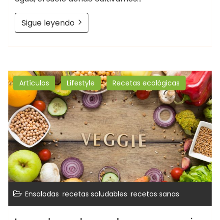
Sigue leyendo
Artículos
Lifestyle
Recetas ecológicas
,
,
Ensaladas
recetas saludables
recetas sanas