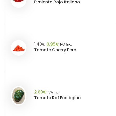
Pimiento Rojo Italiano
El
El
1,40
€
0,95
€
IVA Inc.
Tomate Cherry Pera
precio
precio
original
actual
era:
es:
1,40€.
0,95€.
2,60
€
IVA Inc.
Tomate Raf Ecológico