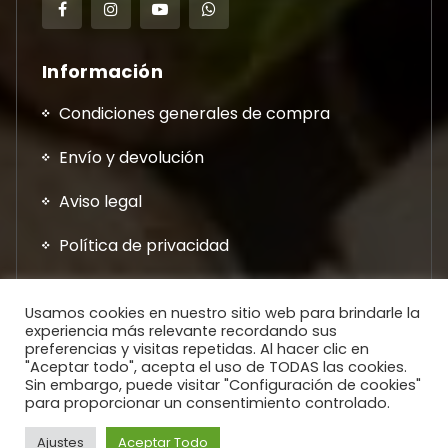
Información
Condiciones generales de compra
Envío y devolución
Aviso legal
Política de privacidad
Usamos cookies en nuestro sitio web para brindarle la
experiencia más relevante recordando sus
preferencias y visitas repetidas. Al hacer clic en
"Aceptar todo", acepta el uso de TODAS las cookies.
Sin embargo, puede visitar "Configuración de cookies"
0
para proporcionar un consentimiento controlado.
Copyright © 2026. Todos los Derechos Reservados.
0
0
0
Ajustes
Aceptar Todo