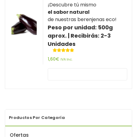
¡Descubre tú mismo
el sabor natural
de nuestras berenjenas eco!
Peso por unidad: 500g
aprox. | Recibirás: 2-3
Unidades
Valorado
1,60
€
IVA Inc.
con
5.00
de 5
Productos Por Categoría
Ofertas