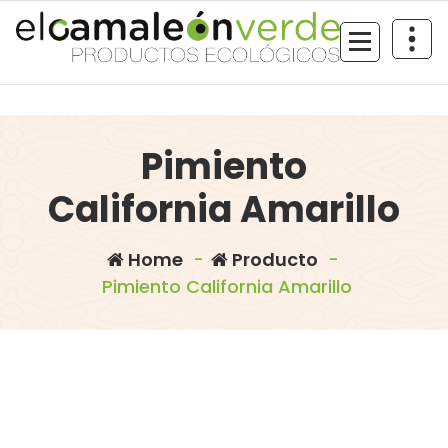
Skip
to
content
Pimiento
California Amarillo
Home
-
Producto
-
Pimiento California Amarillo