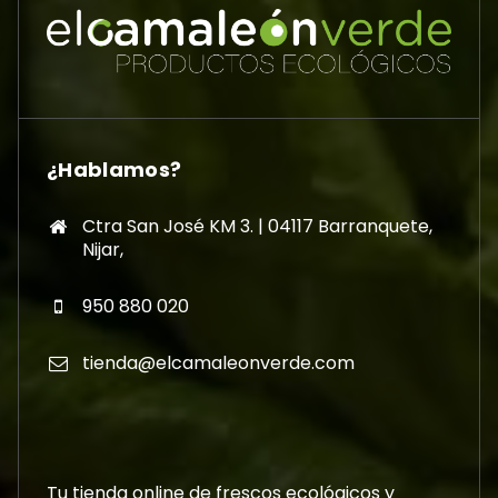
¿Hablamos?
Ctra San José KM 3. | 04117 Barranquete,
Nijar,
950 880 020
tienda@elcamaleonverde.com
Tu tienda online de frescos ecológicos y