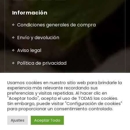
Información
Condiciones generales de compra
Envío y devolución
Aviso legal
Política de privacidad
Usamos cookies en nuestro sitio web para brindarle la
experiencia más relevante recordando sus
preferencias y visitas repetidas. Al hacer clic en
"Aceptar todo", acepta el uso de TODAS las cookies.
Sin embargo, puede visitar "Configuración de cookies"
0
para proporcionar un consentimiento controlado.
Copyright © 2026. Todos los Derechos Reservados.
0
0
0
Ajustes
Aceptar Todo