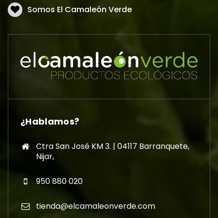
Somos El Camaleón Verde
¿Hablamos?
Ctra San José KM 3. | 04117 Barranquete,
Nijar,
950 880 020
tienda@elcamaleonverde.com